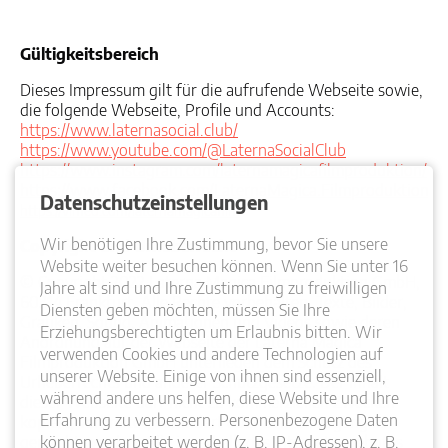
Gültigkeitsbereich
Dieses Impressum gilt für die aufrufende Webseite sowie,
die folgende Webseite, Profile und Accounts:
https://www.laternasocial.club/
https://www.youtube.com/@LaternaSocialClub
https://www.instagram.com/laternamagicafilmproduktion/
https://www.facebook.com/LaternaMagica.Filmproduktion/
Datenschutzeinstellungen
https://vimeo.com/laternamagicafilm
Wir benötigen Ihre Zustimmung, bevor Sie unsere
Copyright und Urheberrecht
Website weiter besuchen können. Wenn Sie unter 16
© Copyright 2022 Laterna Magica Filmproduktion GmbH,
Jahre alt sind und Ihre Zustimmung zu freiwilligen
60314 Frankfurt. Alle Rechte vorbehalten. Texte, Bilder,
Diensten geben möchten, müssen Sie Ihre
Grafiken, Sound, Animationen und Videos sowie deren
Erziehungsberechtigten um Erlaubnis bitten. Wir
Anordnung auf der Webseite der Laterna Magica
verwenden Cookies und andere Technologien auf
Filmproduktion GmbH unterliegen dem Schutz des
unserer Website. Einige von ihnen sind essenziell,
Urheberrechts und anderer Schutzgesetze. Der Inhalt
während andere uns helfen, diese Website und Ihre
dieser Webseite darf nicht zu kommerziellen Zwecken
Erfahrung zu verbessern. Personenbezogene Daten
kopiert, verbreitet, verändert oder Dritten zugänglich
können verarbeitet werden (z. B. IP-Adressen), z. B.
gemacht werden. Alle innerhalb des Internetangebotes