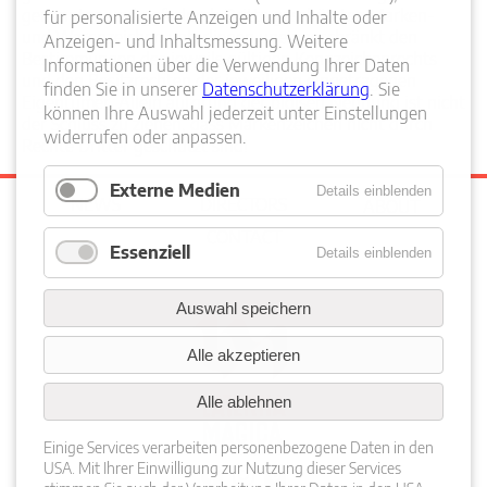
genannten und ggf. durch Dritte geschützten Marken-
für personalisierte Anzeigen und Inhalte oder
und Warenzeichen unterliegen uneingeschränkt den
Anzeigen- und Inhaltsmessung. Weitere
Bestimmungen des jeweils gültigen Kennzeichenrechts
Informationen über die Verwendung Ihrer Daten
und den Besitzrechten der jeweiligen eingetragenen
finden Sie in unserer
Datenschutzerklärung
. Sie
Eigentümer. Allein aufgrund der bloßen Nennung ist nicht
können Ihre Auswahl jederzeit unter Einstellungen
der Schluss zu ziehen, dass Markenzeichen nicht durch
widerrufen oder anpassen.
Rechte Dritter geschützt sind!
Externe Medien
Details einblenden
NEWS
DIRECTORS
Navigation
ABOUT
überspringen
CONTACT
Essenziell
Details einblenden
Auswahl speichern
Alle akzeptieren
Alle ablehnen
Einige Services verarbeiten personenbezogene Daten in den
USA. Mit Ihrer Einwilligung zur Nutzung dieser Services